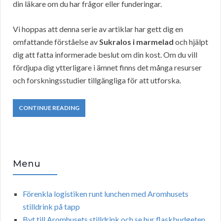
din läkare om du har frågor eller funderingar.
Vi hoppas att denna serie av artiklar har gett dig en
omfattande förståelse av
Sukralos i marmelad
och hjälpt
dig att fatta informerade beslut om din kost. Om du vill
fördjupa dig ytterligare i ämnet finns det många resurser
och forskningsstudier tillgängliga för att utforska.
CONTINUE READING
Menu
Förenkla logistiken runt lunchen med Aromhusets
stilldrink på tapp
Byt till Aromhusets stilldrink och se hur flaskbudgeten