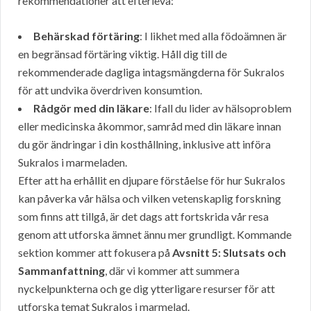
rekommendationer att efterleva:
Behärskad förtäring
: I likhet med alla födoämnen är
en begränsad förtäring viktig. Håll dig till de
rekommenderade dagliga intagsmängderna för Sukralos
för att undvika överdriven konsumtion.
Rådgör med din läkare
: Ifall du lider av hälsoproblem
eller medicinska åkommor, samråd med din läkare innan
du gör ändringar i din kosthållning, inklusive att införa
Sukralos i marmeladen.
Efter att ha erhållit en djupare förståelse för hur Sukralos
kan påverka vår hälsa och vilken vetenskaplig forskning
som finns att tillgå, är det dags att fortskrida vår resa
genom att utforska ämnet ännu mer grundligt. Kommande
sektion kommer att fokusera på
Avsnitt 5: Slutsats och
Sammanfattning
, där vi kommer att summera
nyckelpunkterna och ge dig ytterligare resurser för att
utforska temat Sukralos i marmelad.