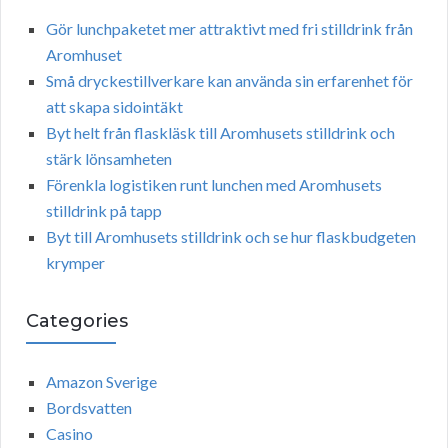
Gör lunchpaketet mer attraktivt med fri stilldrink från
Aromhuset
Små dryckestillverkare kan använda sin erfarenhet för
att skapa sidointäkt
Byt helt från flaskläsk till Aromhusets stilldrink och
stärk lönsamheten
Förenkla logistiken runt lunchen med Aromhusets
stilldrink på tapp
Byt till Aromhusets stilldrink och se hur flaskbudgeten
krymper
Categories
Amazon Sverige
Bordsvatten
Casino