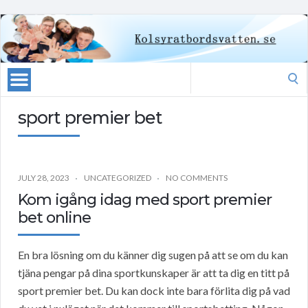
Search
for:
sport premier bet
JULY 28, 2023
UNCATEGORIZED
NO COMMENTS
Kom igång idag med sport premier
bet online
En bra lösning om du känner dig sugen på att se om du kan
tjäna pengar på dina sportkunskaper är att ta dig en titt på
sport premier bet. Du kan dock inte bara förlita dig på vad