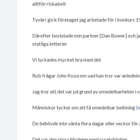
alltför riskabelt
Tyvärr gick företaget jag arbetade för i konkurs 
Därefter beslutade min partner [Dan Bower] och jag a
statliga lotterier
Vi lyckades mycket bra med det
Rob frågar John Koza om vad han tror var anlednin
Jag tror att det var på grund av omedelbarheten i v
Människor tycker om att få omedelbar belöning
b
De behövde inte vänta flera dagar eller veckor för 
Det var den stora fördelen med scratchlotter