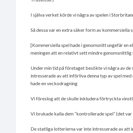
I själva verket körde vi några av spelen i Storbrit
Så dessa var en extra säker form av kommersiella s
[Kommersiella spel hade i genomsnitt ungefär en eller
meningen att en relativt sett mindre genomsnittlig
Under min tid på företaget besökte vi några av de s
intresserade av att införliva denna typ av spel med
hade en veckodragning
Vi föreslog att de skulle inkludera förtryckta vinstl
Vi brukade kalla dem “kontrollerade spel” (det var
De statliga lotterierna var inte intresserade av att