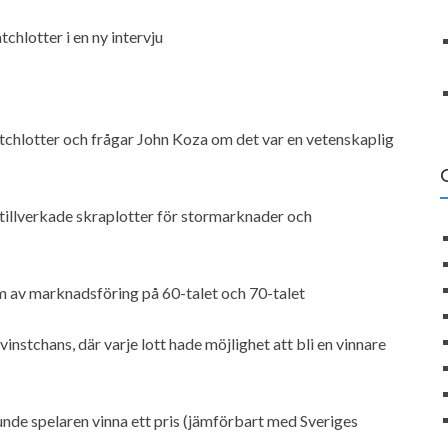
chlotter i en ny intervju
atchlotter och frågar John Koza om det var en vetenskaplig
m tillverkade skraplotter för stormarknader och
rm av marknadsföring på 60-talet och 70-talet
vinstchans, där varje lott hade möjlighet att bli en vinnare
nde spelaren vinna ett pris (jämförbart med Sveriges