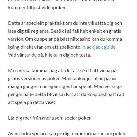
kommer till just videopoker.
Detta är speciellt praktiskt om du inte vill sätta dig och
läsa dig till reglerna. Besök i så fall helt enkelt en gratis
version. Om du spelar på bäst nätcasino kan du komma
igång direkt utan ens ett spelkonto.
blackjack guide
Vad väntar du på, klicka in dig och testa.
Men vi ska komma ihåg att det är enkelt att vinna på
gratis versioner av poker. Man tänker ju sällan på hur
många gånger man egentligen har spelat. Med verkliga
pengar hade detta blivit så dyrt att du knappast haft råd
att spela på detta viset.
Lär dig mer från andra som spelar poker
Även andra spelare kan ge dig mer information om poker