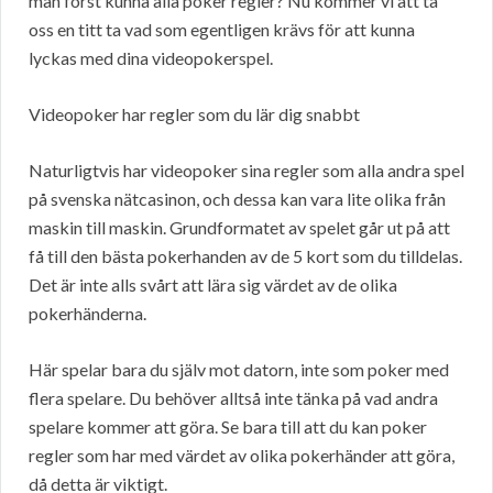
man först kunna alla poker regler? Nu kommer vi att ta
oss en titt ta vad som egentligen krävs för att kunna
lyckas med dina videopokerspel.
Videopoker har regler som du lär dig snabbt
Naturligtvis har videopoker sina regler som alla andra spel
på svenska nätcasinon, och dessa kan vara lite olika från
maskin till maskin. Grundformatet av spelet går ut på att
få till den bästa pokerhanden av de 5 kort som du tilldelas.
Det är inte alls svårt att lära sig värdet av de olika
pokerhänderna.
Här spelar bara du själv mot datorn, inte som poker med
flera spelare. Du behöver alltså inte tänka på vad andra
spelare kommer att göra. Se bara till att du kan poker
regler som har med värdet av olika pokerhänder att göra,
då detta är viktigt.