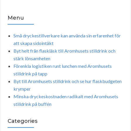
Menu
Små dryckestillverkare kan använda sin erfarenhet för
att skapa sidointäkt
Byt helt från flaskläsk till Aromhusets stilldrink och
stärk lönsamheten
Förenkla logistiken runt lunchen med Aromhusets
stilldrink på tapp
Byt till Aromhusets stilldrink och se hur flaskbudgeten
krymper
Minska dryckeskostnaden radikalt med Aromhusets
stilldrink på buffén
Categories