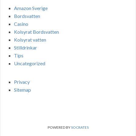
Amazon Sverige
Bordsvatten
Casino
Kolsyrat Bordsvatten
Kolsyrat vatten
Stilldrinkar
Tips
Uncategorized
Privacy
Sitemap
POWERED BY
SOCRATES