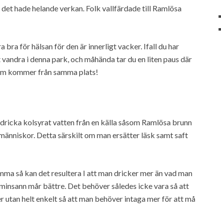
t det hade helande verkan. Folk vallfärdade till Ramlösa
a för hälsan för den är innerligt vacker. Ifall du har
 vandra i denna park, och måhända tar du en liten paus där
 som kommer från samma plats!
 dricka kolsyrat vatten från en källa såsom Ramlösa brunn
 människor. Detta särskilt om man ersätter läsk samt saft
mma så kan det resultera I att man dricker mer än vad man
 minsann mår bättre. Det behöver således icke vara så att
 utan helt enkelt så att man behöver intaga mer för att må