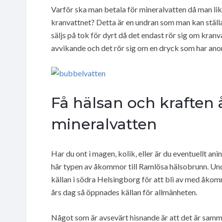
Varför ska man betala för mineralvatten då man lik
kranvattnet? Detta är en undran som man kan ställa 
säljs på tok för dyrt då det endast rör sig om kra
avvikande och det rör sig om en dryck som har anor 
Få hälsan och kraften
mineralvatten
Har du ont i magen, kolik, eller är du eventuellt a
här typen av åkommor till Ramlösa hälsobrunn. Unde
källan i södra Helsingborg för att bli av med åkom
års dag så öppnades källan för allmänheten.
Något som är avsevärt hisnande är att det är samma