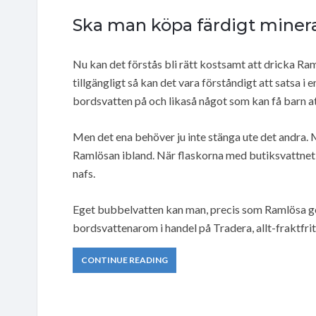
Ska man köpa färdigt mineral
Nu kan det förstås bli rätt kostsamt att dricka Ram
tillgängligt så kan det vara förståndigt att satsa i 
bordsvatten på och likaså något som kan få barn att
Men det ena behöver ju inte stänga ute det andra.
Ramlösan ibland. När flaskorna med butiksvattnet ta
nafs.
Eget bubbelvatten kan man, precis som Ramlösa g
bordsvattenarom i handel på Tradera, allt-fraktfritt
CONTINUE READING