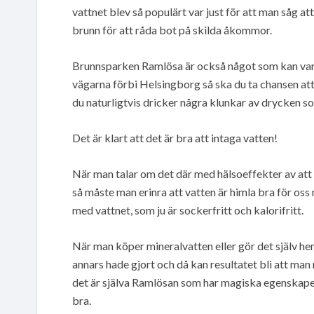
vattnet blev så populärt var just för att man såg at
brunn för att råda bot på skilda åkommor.
Brunnsparken Ramlösa är också något som kan vara br
vägarna förbi Helsingborg så ska du ta chansen att
du naturligtvis dricker några klunkar av drycken
Det är klart att det är bra att intaga vatten!
När man talar om det där med hälsoeffekter av att
så måste man erinra att vatten är himla bra för oss
med vattnet, som ju är sockerfritt och kalorifritt.
När man köper mineralvatten eller gör det själv he
annars hade gjort och då kan resultatet bli att man
det är själva Ramlösan som har magiska egenskaper
bra.