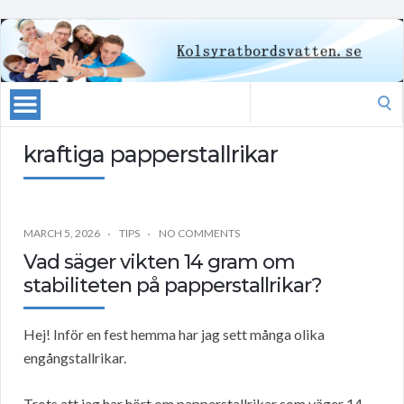
Search
for:
kraftiga papperstallrikar
MARCH 5, 2026
TIPS
NO COMMENTS
Vad säger vikten 14 gram om
stabiliteten på papperstallrikar?
Hej! Inför en fest hemma har jag sett många olika
engångstallrikar.
Trots att jag har hört om papperstallrikar som väger 14