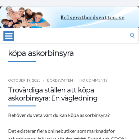
Search
for:
köpa askorbinsyra
OCTOBER 19, 2025
BORDSVATTEN
NO COMMENTS
Trovärdiga ställen att köpa
askorbinsyra: En vägledning
Behöver du veta vart du kan köpa askorbinsyra?
Det existerar flera onlinebutiker som marknadsför
askorbinsyra, inklusive allt-fraktfritt, Prisad och CDON.