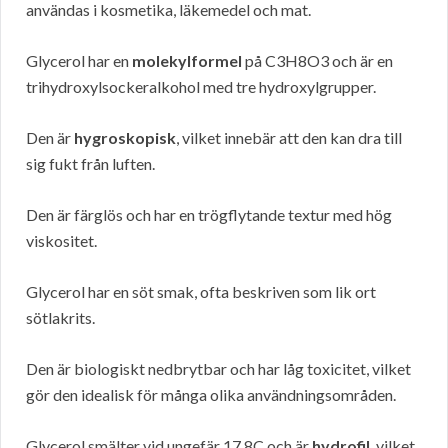
användas i kosmetika, läkemedel och mat.
Glycerol har en
molekylformel
på C3H8O3 och är en
trihydroxylsockeralkohol med tre hydroxylgrupper.
Den är
hygroskopisk
, vilket innebär att den kan dra till
sig fukt från luften.
Den är färglös och har en trögflytande textur med hög
viskositet.
Glycerol har en söt smak, ofta beskriven som lik ort
sötlakrits.
Den är biologiskt nedbrytbar och har låg toxicitet, vilket
gör den idealisk för många olika användningsområden.
Glycerol smälter vid ungefär 17.8C och är
hydrofil
, vilket