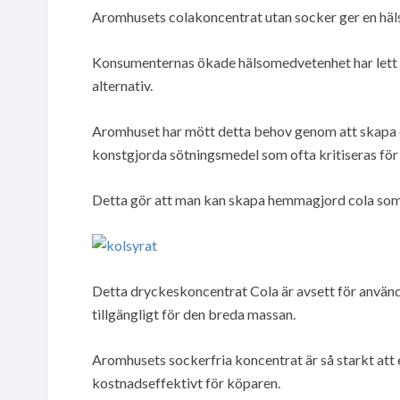
Aromhusets colakoncentrat utan socker ger en häl
Konsumenternas ökade hälsomedvetenhet har lett til
alternativ.
Aromhuset har mött detta behov genom att skapa e
konstgjorda sötningsmedel som ofta kritiseras för
Detta gör att man kan skapa hemmagjord cola som ä
Detta dryckeskoncentrat Cola är avsett för användn
tillgängligt för den breda massan.
Aromhusets sockerfria koncentrat är så starkt att en 
kostnadseffektivt för köparen.