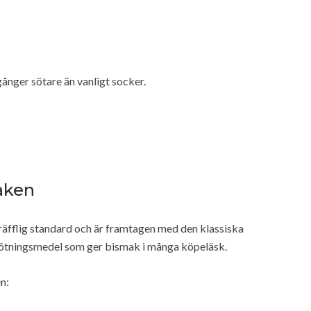
gånger sötare än vanligt socker.
maken
äfflig standard och är framtagen med den klassiska
sötningsmedel som ger bismak i många köpeläsk.
en: