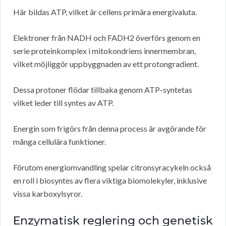
Här bildas ATP, vilket är cellens primära energivaluta.
Elektroner från NADH och FADH2 överförs genom en
serie proteinkomplex i mitokondriens innermembran,
vilket möjliggör uppbyggnaden av ett protongradient.
Dessa protoner flödar tillbaka genom ATP-syntetas
vilket leder till syntes av ATP.
Energin som frigörs från denna process är avgörande för
många cellulära funktioner.
Förutom energiomvandling spelar citronsyracykeln också
en roll i biosyntes av flera viktiga biomolekyler, inklusive
vissa karboxylsyror.
Enzymatisk reglering och genetisk