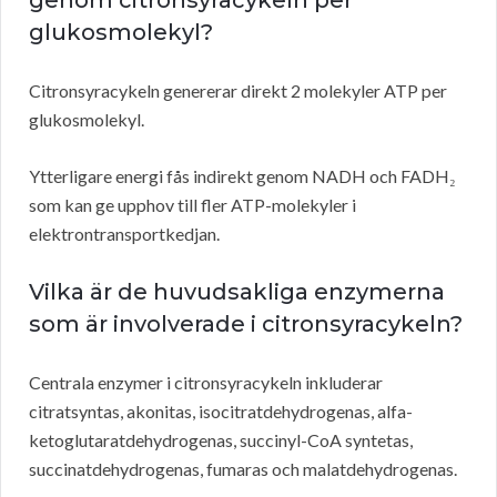
genom citronsyracykeln per
glukosmolekyl?
Citronsyracykeln genererar direkt 2 molekyler ATP per
glukosmolekyl.
Ytterligare energi fås indirekt genom NADH och FADH₂
som kan ge upphov till fler ATP-molekyler i
elektrontransportkedjan.
Vilka är de huvudsakliga enzymerna
som är involverade i citronsyracykeln?
Centrala enzymer i citronsyracykeln inkluderar
citratsyntas, akonitas, isocitratdehydrogenas, alfa-
ketoglutaratdehydrogenas, succinyl-CoA syntetas,
succinatdehydrogenas, fumaras och malatdehydrogenas.