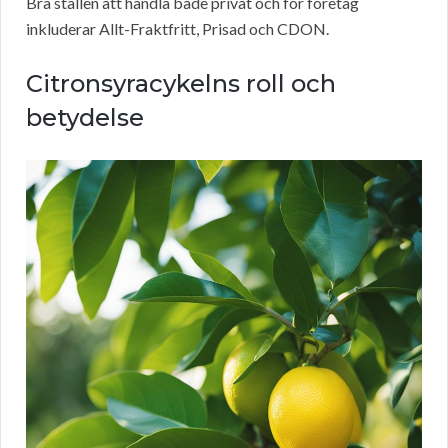
Bra ställen att handla både privat och för företag
inkluderar Allt-Fraktfritt, Prisad och CDON.
Citronsyracykelns roll och
betydelse