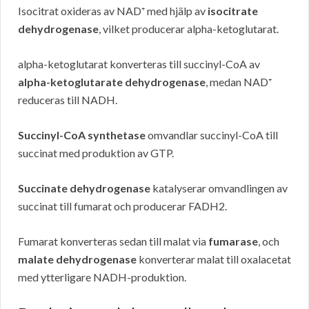
Isocitrat oxideras av NAD⁺ med hjälp av
isocitrate
dehydrogenase
, vilket producerar alpha-ketoglutarat.
alpha-ketoglutarat konverteras till succinyl-CoA av
alpha-ketoglutarate dehydrogenase
, medan NAD⁺
reduceras till NADH.
Succinyl-CoA synthetase
omvandlar succinyl-CoA till
succinat med produktion av GTP.
Succinate dehydrogenase
katalyserar omvandlingen av
succinat till fumarat och producerar FADH2.
Fumarat konverteras sedan till malat via
fumarase
, och
malate dehydrogenase
konverterar malat till oxalacetat
med ytterligare NADH-produktion.