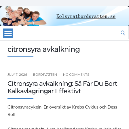
Search
for:
citronsyra avkalkning
JULY 7, 2026
BORDSVATTEN
NO COMMENTS
Citronsyra avkalkning: Så Får Du Bort
Kalkavlagringar Effektivt
Citronsyracykeln: En översikt av Krebs Cyklus och Dess
Roll
Citronsyracykeln
, även benämnd som Krebs-cykeln eller