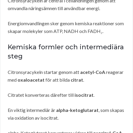
Citronsyracykeln är central i cellandningen genom att
omvandla näringsämnen till användbar energi.
Energiomvandlingen sker genom kemiska reaktioner som
skapar molekyler som ATP, NADH och FADH₂.
Kemiska formler och intermediära
steg
Citronsyracykeln startar genom att
acetyl-CoA
reagerar
med
oxaloacetat
för att bilda
citrat
.
Citratet konverteras därefter till
isocitrat
.
En viktig intermediär är
alpha-ketoglutarat
, som skapas
via oxidation av isocitrat.
alpha-Ketoglutarat konverteras vidare till
succinyl-CoA
,