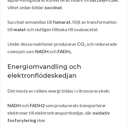
vilket sedan bildar
succinat
.
Succinat omvandlas till
fumarat
, följt av transformation
till
malat
och slutligen tillbaka till oxaloacetat.
Under dessa reaktioner produceras
CO₂
och reducerade
coenzym som
NADH
och
FADH₂
.
Energiomvandling och
elektronflödeskedjan
Det mesta av cellens energi bildas i citronsyracykeln.
NADH
och
FADH2
som producerats transporterar
elektroner till elektrontransportkedjan, där
oxidativ
fosforylering
sker.