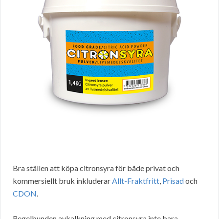
Bra ställen att köpa citronsyra för både privat och
kommersiellt bruk inkluderar
Allt-Fraktfritt
,
Prisad
och
CDON
.
Regelbunden avkalkning med citronsyra inte bara