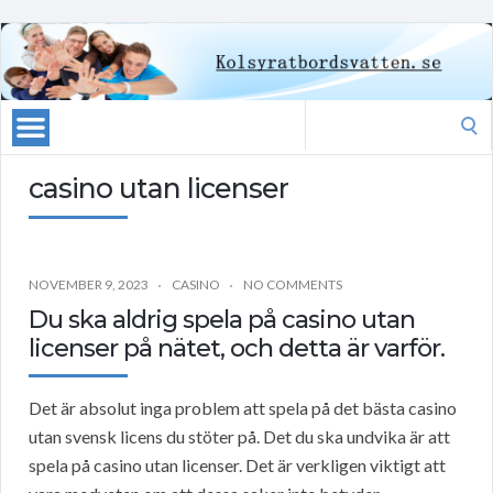
Search
for:
casino utan licenser
NOVEMBER 9, 2023
CASINO
NO COMMENTS
Du ska aldrig spela på casino utan
licenser på nätet, och detta är varför.
Det är absolut inga problem att spela på det bästa casino
utan svensk licens du stöter på. Det du ska undvika är att
spela på casino utan licenser. Det är verkligen viktigt att