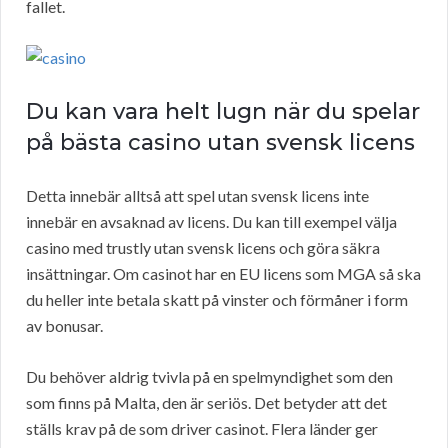
fallet.
Du kan vara helt lugn när du spelar
på bästa casino utan svensk licens
Detta innebär alltså att spel utan svensk licens inte
innebär en avsaknad av licens. Du kan till exempel välja
casino med trustly utan svensk licens och göra säkra
insättningar. Om casinot har en EU licens som MGA så ska
du heller inte betala skatt på vinster och förmåner i form
av bonusar.
Du behöver aldrig tvivla på en spelmyndighet som den
som finns på Malta, den är seriös. Det betyder att det
ställs krav på de som driver casinot. Flera länder ger