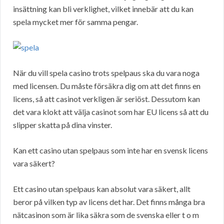
insättning kan bli verklighet, vilket innebär att du kan
spela mycket mer för samma pengar.
När du vill spela casino trots spelpaus ska du vara noga
med licensen. Du måste försäkra dig om att det finns en
licens, så att casinot verkligen är seriöst. Dessutom kan
det vara klokt att välja casinot som har EU licens så att du
slipper skatta på dina vinster.
Kan ett casino utan spelpaus som inte har en svensk licens
vara säkert?
Ett casino utan spelpaus kan absolut vara säkert, allt
beror på vilken typ av licens det har. Det finns många bra
nätcasinon som är lika säkra som de svenska eller t o m