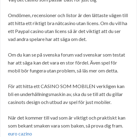
Omdömen, recensioner och listor är den lättaste vägen till
att hitta ett riktigt bra nätcasino utan licens. Om du vill ha
ett Paypal casino utan licens så är det viktigt att du ser
vad andra spelare har att säga om det.
Om du kan se på svenska forum vad svenskar som testat
har att säga kan det vara en stor fördel. Även spel för
mobil bör fungera utan problem, så läs mer om detta.
För att hitta ett CASINO SOM MOBILEN verkligen kan
bli en underhållningsmaskin av, ska du se till att du gillar
casinots design och utbud av spel för just mobiler.
När det kommer till vad som är viktigt och praktiskt kan
som bekant smaken vara som baken, så prova dig fram.
euro cazino