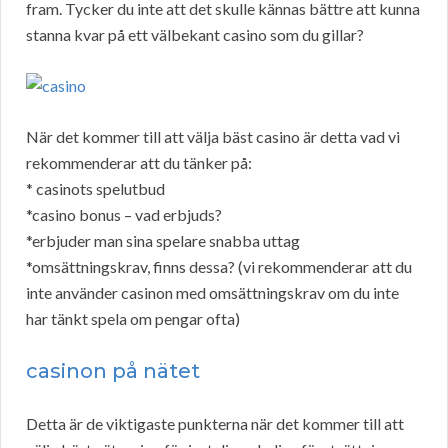
fram. Tycker du inte att det skulle kännas bättre att kunna
stanna kvar på ett välbekant casino som du gillar?
När det kommer till att välja bäst casino är detta vad vi
rekommenderar att du tänker på:
* casinots spelutbud
*casino bonus – vad erbjuds?
*erbjuder man sina spelare snabba uttag
*omsättningskrav, finns dessa? (vi rekommenderar att du
inte använder casinon med omsättningskrav om du inte
har tänkt spela om pengar ofta)
casinon på nätet
Detta är de viktigaste punkterna när det kommer till att