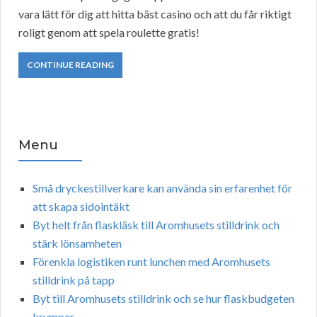
vara lätt för dig att hitta bäst casino och att du får riktigt
roligt genom att spela roulette gratis!
CONTINUE READING
Menu
Små dryckestillverkare kan använda sin erfarenhet för
att skapa sidointäkt
Byt helt från flaskläsk till Aromhusets stilldrink och
stärk lönsamheten
Förenkla logistiken runt lunchen med Aromhusets
stilldrink på tapp
Byt till Aromhusets stilldrink och se hur flaskbudgeten
krymper