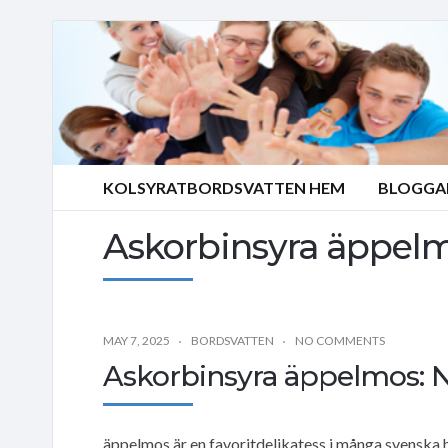
KOLSYRATBORDSVATTEN HEM
BLOGGA
Askorbinsyra äppel
MAY 7, 2025
BORDSVATTEN
NO COMMENTS
Askorbinsyra äppelmos: 
äppelmos är en favoritdelikatess i många svenska 