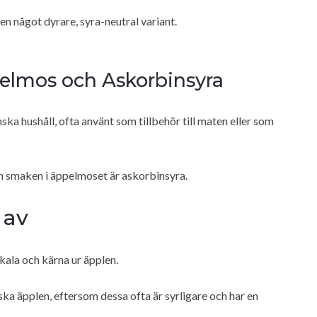
n något dyrare, syra-neutral variant.
lmos och Askorbinsyra
ka hushåll, ofta använt som tillbehör till maten eller som
ch smaken i äppelmoset är askorbinsyra.
 av
kala och kärna ur äpplen.
ka äpplen, eftersom dessa ofta är syrligare och har en