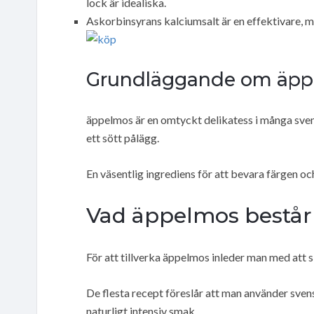
lock är idealiska.
Askorbinsyrans kalciumsalt är en effektivare, me
Grundläggande om äppe
äppelmos är en omtyckt delikatess i många svens
ett sött pålägg.
En väsentlig ingrediens för att bevara färgen o
Vad äppelmos består
För att tillverka äppelmos inleder man med att s
De flesta recept föreslår att man använder svens
naturligt intensiv smak.