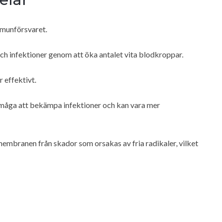
immunförsvaret.
och infektioner genom att öka antalet vita blodkroppar.
 effektivt.
rmåga att bekämpa infektioner och kan vara mer
lmembranen från skador som orsakas av fria radikaler, vilket