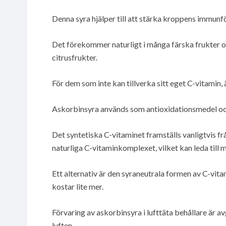
Denna syra hjälper till att stärka kroppens immunf
Det förekommer naturligt i många färska frukter och
citrusfrukter.
För dem som inte kan tillverka sitt eget C-vitamin, ä
Askorbinsyra används som antioxidationsmedel och
Det syntetiska C-vitaminet framställs vanligtvis fr
naturliga C-vitaminkomplexet, vilket kan leda till 
Ett alternativ är den syraneutrala formen av C-vit
kostar lite mer.
Förvaring av askorbinsyra i lufttäta behållare är av
luften.