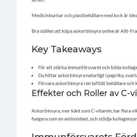
Medicinburkar och plastbehållare med lock är idea
Bra ställen att köpa askorbinsyra online är Allt-F
Key Takeaways
För att stärka immunförsvaret och bilda kollage
Du hittar askorbinsyra naturligt i paprika, svart
Förvara askorbinsyra i en lufttät behållare och
Effekter och Roller av C-
Askorbinsyra, mer känt som C-vitamin, har flera vik
fungera som en antioxidant, och stödja kollagensy
Immunförsvarets Förd