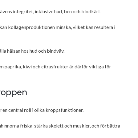
vens integritet, inklusive hud, ben och blodkärl.
kan kollagenproduktionen minska, vilket kan resultera i
lla hälsan hos hud och bindväv.
 paprika, kiwi och citrusfrukter är därför viktiga för
Kroppen
en central roll i olika kroppsfunktioner.
emhinnorna friska, stärka skelett och muskler, och förbättra