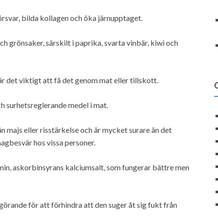
örsvar, bilda kollagen och öka järnupptaget.
 grönsaker, särskilt i paprika, svarta vinbär, kiwi och
r det viktigt att få det genom mat eller tillskott.
 surhetsreglerande medel i mat.
ån majs eller risstärkelse och är mycket surare än det
magbesvär hos vissa personer.
amin, askorbinsyrans kalciumsalt, som fungerar bättre men
görande för att förhindra att den suger åt sig fukt från