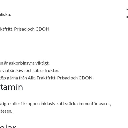
liska.
raktfritt, Prisad och CDON.
n är askorbinsyra viktigt.
a vinbär, kiwi och citrusfrukter.
 köp gärna från Allt-Fraktfritt, Prisad och CDON.
vitamin
tiga roller i kroppen inklusive att stärka immunförsvaret,
ntesen.
elar