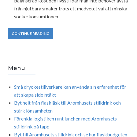
balanserad kost och livsstil där man inte behöver avstå
från njutbara smaker trots ett medvetet val att minska
sockerkonsumtionen.
CONTINUE READING
Menu
Små dryckestillverkare kan använda sin erfarenhet för
att skapa sidointäkt
Byt helt från flaskläsk till Aromhusets stilldrink och
stärk lönsamheten
Förenkla logistiken runt lunchen med Aromhusets
stilldrink på tapp
Byt till Aromhusets stilldrink och se hur flaskbudgeten