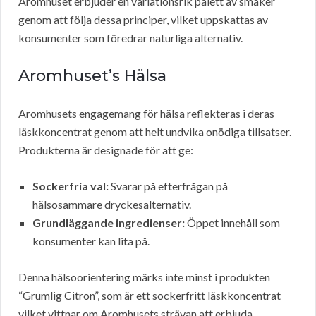
Aromhuset erbjuder en variationsrik palett av smaker
genom att följa dessa principer, vilket uppskattas av
konsumenter som föredrar naturliga alternativ.
Aromhuset’s Hälsa
Aromhusets engagemang för hälsa reflekteras i deras
läskkoncentrat genom att helt undvika onödiga tillsatser.
Produkterna är designade för att ge:
Sockerfria val:
Svarar på efterfrågan på
hälsosammare dryckesalternativ.
Grundläggande ingredienser:
Öppet innehåll som
konsumenter kan lita på.
Denna hälsoorientering märks inte minst i produkten
“Grumlig Citron”, som är ett sockerfritt läskkoncentrat
vilket vittnar om Aromhusets strävan att erbjuda