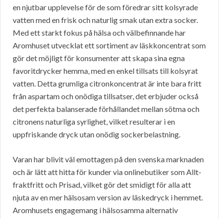
en njutbar upplevelse för de som föredrar sitt kolsyrade
vatten med en frisk och naturlig smak utan extra socker.
Med ett starkt fokus på hälsa och välbefinnande har
Aromhuset utvecklat ett sortiment av läskkoncentrat som
gör det möjligt för konsumenter att skapa sina egna
favoritdrycker hemma, med en enkel tillsats till kolsyrat
vatten. Detta grumliga citronkoncentrat är inte bara fritt
från aspartam och onödiga tillsatser, det erbjuder också
det perfekta balanserade förhållandet mellan sötma och
citronens naturliga syrlighet, vilket resulterar i en
uppfriskande dryck utan onödig sockerbelastning.
Varan har blivit väl emottagen på den svenska marknaden
och är lätt att hitta för kunder via onlinebutiker som Allt-
fraktfritt och Prisad, vilket gör det smidigt för alla att
njuta av en mer hälsosam version av läskedryck i hemmet.
Aromhusets engagemang i hälsosamma alternativ