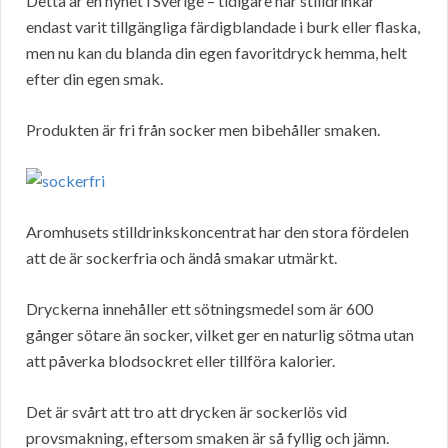
Detta är en nyhet i Sverige – tidigare har stilldrinkar
endast varit tillgängliga färdigblandade i burk eller flaska,
men nu kan du blanda din egen favoritdryck hemma, helt
efter din egen smak.
Produkten är fri från socker men bibehåller smaken.
Aromhusets stilldrinkskoncentrat har den stora fördelen
att de är sockerfria och ändå smakar utmärkt.
Dryckerna innehåller ett sötningsmedel som är 600
gånger sötare än socker, vilket ger en naturlig sötma utan
att påverka blodsockret eller tillföra kalorier.
Det är svårt att tro att drycken är sockerlös vid
provsmakning, eftersom smaken är så fyllig och jämn.