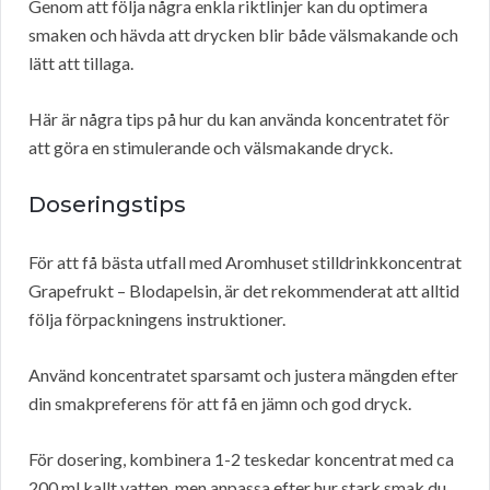
Genom att följa några enkla riktlinjer kan du optimera
smaken och hävda att drycken blir både välsmakande och
lätt att tillaga.
Här är några tips på hur du kan använda koncentratet för
att göra en stimulerande och välsmakande dryck.
Doseringstips
För att få bästa utfall med Aromhuset stilldrinkkoncentrat
Grapefrukt – Blodapelsin, är det rekommenderat att alltid
följa förpackningens instruktioner.
Använd koncentratet sparsamt och justera mängden efter
din smakpreferens för att få en jämn och god dryck.
För dosering, kombinera 1-2 teskedar koncentrat med ca
200 ml kallt vatten, men anpassa efter hur stark smak du