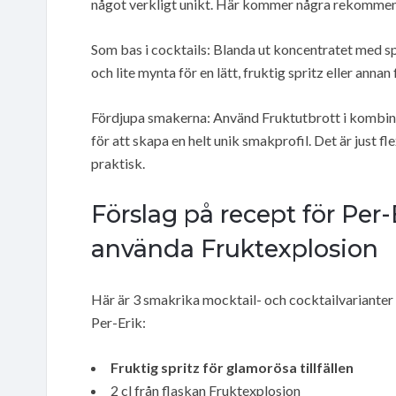
något verkligt unikt. Här kommer några rekommen
Som bas i cocktails: Blanda ut koncentratet med spri
och lite mynta för en lätt, fruktig spritz eller annan
Fördjupa smakerna: Använd Fruktutbrott i kombinat
för att skapa en helt unik smakprofil. Det är just fl
praktisk.
Förslag på recept för Per-E
använda Fruktexplosion
Här är 3 smakrika mocktail- och cocktailvarianter s
Per-Erik:
Fruktig spritz för glamorösa tillfällen
2 cl från flaskan Fruktexplosion