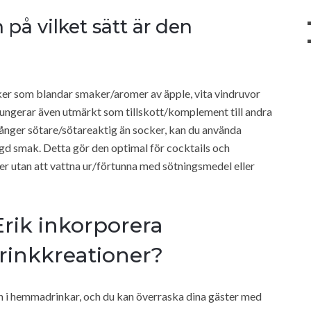
på vilket sätt är den
ker som blandar smaker/aromer av äpple, vita vindruvor
fungerar även utmärkt som tillskott/komplement till andra
ånger sötare/sötareaktig än socker, kan du använda
gd smak. Detta gör den optimal för cocktails och
ler utan att vattna ur/förtunna med sötningsmedel eller
Erik inkorporera
drinkkreationer?
on i hemmadrinkar, och du kan överraska dina gäster med