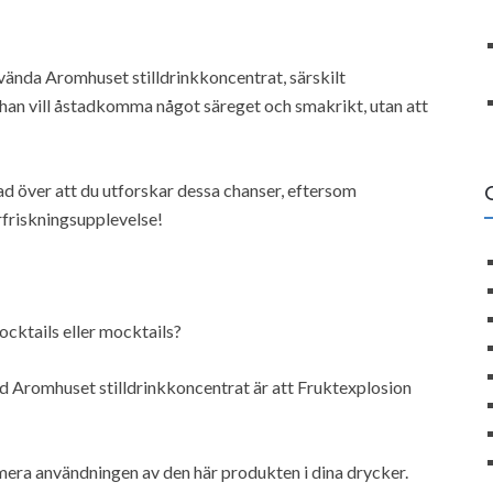
vända Aromhuset stilldrinkkoncentrat, särskilt
r han vill åstadkomma något säreget och smakrikt, utan att
lad över att du utforskar dessa chanser, eftersom
rfriskningsupplevelse!
ocktails eller mocktails?
med Aromhuset stilldrinkkoncentrat är att Fruktexplosion
imera användningen av den här produkten i dina drycker.