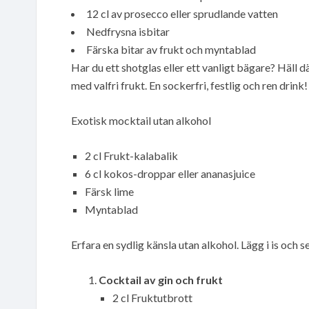
12 cl av prosecco eller sprudlande vatten
Nedfrysna isbitar
Färska bitar av frukt och myntablad
Har du ett shotglas eller ett vanligt bägare? Häll 
med valfri frukt. En sockerfri, festlig och ren drink!
Exotisk mocktail utan alkohol
2 cl Frukt-kalabalik
6 cl kokos-droppar eller ananasjuice
Färsk lime
Myntablad
Erfara en sydlig känsla utan alkohol. Lägg i is och
Cocktail av gin och frukt
2 cl Fruktutbrott