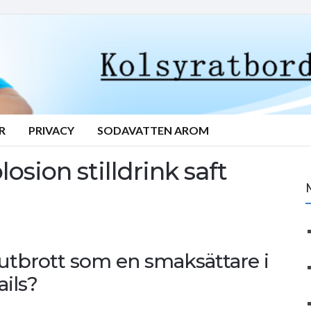
R
PRIVACY
SODAVATTEN AROM
sion stilldrink saft
tutbrott som en smaksättare i
ils?