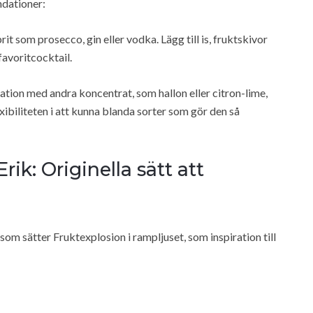
dationer:
t som prosecco, gin eller vodka. Lägg till is, fruktskivor
 favoritcocktail.
ion med andra koncentrat, som hallon eller citron-lime,
exibiliteten i att kunna blanda sorter som gör den så
rik: Originella sätt att
om sätter Fruktexplosion i rampljuset, som inspiration till