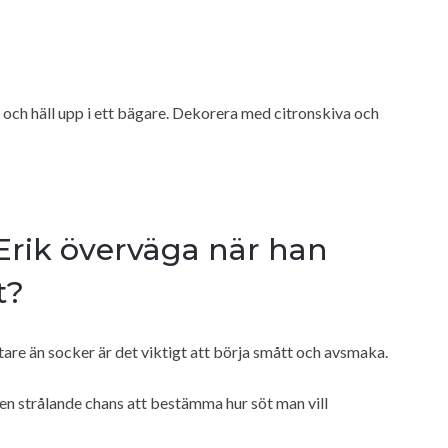
äl och häll upp i ett bägare. Dekorera med citronskiva och
-Erik överväga när han
t?
tare än socker är det viktigt att börja smått och avsmaka.
n strålande chans att bestämma hur söt man vill